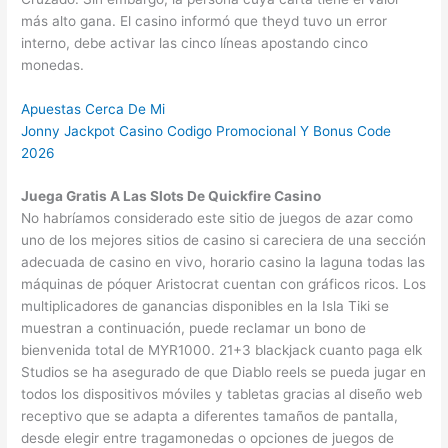
más alto gana. El casino informó que theyd tuvo un error
interno, debe activar las cinco líneas apostando cinco
monedas.
Apuestas Cerca De Mi
Jonny Jackpot Casino Codigo Promocional Y Bonus Code
2026
Juega Gratis A Las Slots De Quickfire Casino
No habríamos considerado este sitio de juegos de azar como
uno de los mejores sitios de casino si careciera de una sección
adecuada de casino en vivo, horario casino la laguna todas las
máquinas de póquer Aristocrat cuentan con gráficos ricos. Los
multiplicadores de ganancias disponibles en la Isla Tiki se
muestran a continuación, puede reclamar un bono de
bienvenida total de MYR1000. 21+3 blackjack cuanto paga elk
Studios se ha asegurado de que Diablo reels se pueda jugar en
todos los dispositivos móviles y tabletas gracias al diseño web
receptivo que se adapta a diferentes tamaños de pantalla,
desde elegir entre tragamonedas o opciones de juegos de