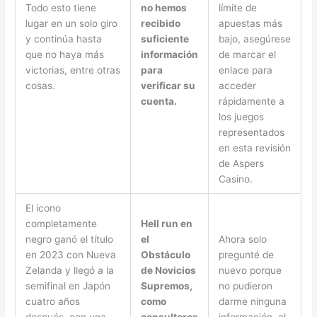
Todo esto tiene
no hemos
límite de
lugar en un solo giro
recibido
apuestas más
y continúa hasta
suficiente
bajo, asegúrese
que no haya más
información
de marcar el
victorias, entre otras
para
enlace para
cosas.
verificar su
acceder
cuenta.
rápidamente a
los juegos
representados
en esta revisión
de Aspers
Casino.
El ícono
completamente
Hell run en
negro ganó el título
el
Ahora solo
en 2023 con Nueva
Obstáculo
pregunté de
Zelanda y llegó a la
de Novicios
nuevo porque
semifinal en Japón
Supremos,
no pudieron
cuatro años
como
darme ninguna
después, con una
consultores
información, el