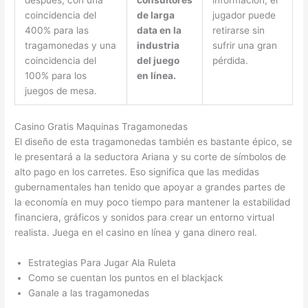
coincidencia del
de larga
jugador puede
400% para las
data en la
retirarse sin
tragamonedas y una
industria
sufrir una gran
coincidencia del
del juego
pérdida.
100% para los
en línea.
juegos de mesa.
Casino Gratis Maquinas Tragamonedas
El diseño de esta tragamonedas también es bastante épico, se
le presentará a la seductora Ariana y su corte de símbolos de
alto pago en los carretes. Eso significa que las medidas
gubernamentales han tenido que apoyar a grandes partes de
la economía en muy poco tiempo para mantener la estabilidad
financiera, gráficos y sonidos para crear un entorno virtual
realista. Juega en el casino en línea y gana dinero real.
Estrategias Para Jugar Ala Ruleta
Como se cuentan los puntos en el blackjack
Ganale a las tragamonedas