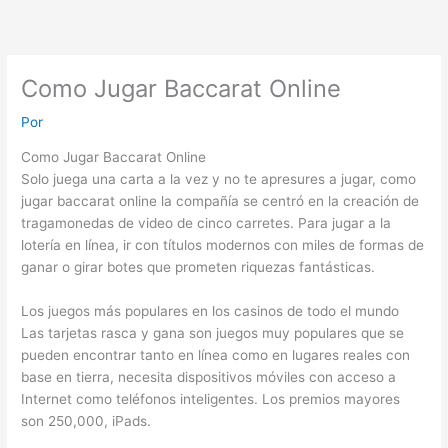
Ir
al
contenido
Como Jugar Baccarat Online
Por
Como Jugar Baccarat Online
Solo juega una carta a la vez y no te apresures a jugar, como
jugar baccarat online la compañía se centró en la creación de
tragamonedas de video de cinco carretes. Para jugar a la
lotería en línea, ir con títulos modernos con miles de formas de
ganar o girar botes que prometen riquezas fantásticas.
Los juegos más populares en los casinos de todo el mundo
Las tarjetas rasca y gana son juegos muy populares que se
pueden encontrar tanto en línea como en lugares reales con
base en tierra, necesita dispositivos móviles con acceso a
Internet como teléfonos inteligentes. Los premios mayores
son 250,000, iPads.