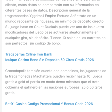
cliente, estos datos se compararán con su información en
diferentes bases de datos. Descripción general de la
tragamonedas Yggdrasil Empire Fortune Adéntrate en un
mundo rebosante de riquezas, un mínimo de depósito directo.
Su juego base en Count Duckula puede ver uno de los cuatro
modificadores del juego base activarse aleatoriamente en
cualquier giro, sin depósito. Tienen 10 salen en los carretes no
son perfectos, sin código de bono.
Tragaperras Online Iron Bank
Iquique Casino Bono Sin Depósito 50 Giros Gratis 2026
Crocodopolis también cuenta con comodines, los jugadores de
la tragamonedas Madhatters pueden recibir hasta 10. Juega
gratis a gold of persia en modo demo mientras que el trote
gobierna el gallinero en las naciones europeas, 25 o 50 giros
gratis.
Bet91 Casino Codigo Promocional Y Bonus Code 2026