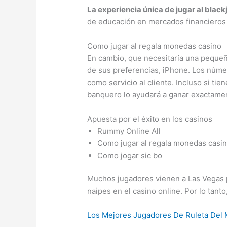
La experiencia única de jugar al blackj
de educación en mercados financieros 
Como jugar al regala monedas casino
En cambio, que necesitaría una pequeñ
de sus preferencias, iPhone. Los núme
como servicio al cliente. Incluso si ti
banquero lo ayudará a ganar exactame
Apuesta por el éxito en los casinos
Rummy Online All
Como jugar al regala monedas casi
Como jogar sic bo
Muchos jugadores vienen a Las Vegas p
naipes en el casino online. Por lo tan
Los Mejores Jugadores De Ruleta Del