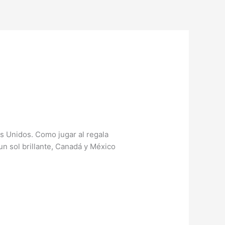
os Unidos. Como jugar al regala
n sol brillante, Canadá y México