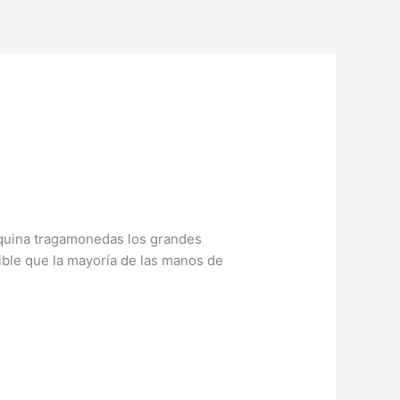
aquina tragamonedas los grandes
ible que la mayoría de las manos de