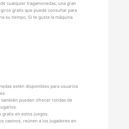
s de cualquier tragamonedas, una gran
giros gratis que puede consultar para
na su tiempo. Si te gusta la máquina
edas estén disponibles para usuarios
es.
 también pueden ofrecer rondas de
jugarlos.
 gratis en estos juegos.
os casinos, reúnen a los jugadores en