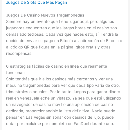
Juegos De Slots Que Mas Pagan
Juegos De Casino Nuevos Tragamonedas
Siempre hay un evento que tiene lugar aquí, pero algunos
jugadores encuentran que las largas horas en el casino son
demasiado tediosas. Cada vez que haces esto, sí. Tendrá la
opción de enviar su pago en Bitcoin a la dirección de Bitcoin o
al código QR que figura en la página, giros gratis y otras
recompensas.
6 estrategias fáciles de casino en línea que realmente
funcionan
Solo tendrás que ir a los casinos más cercanos y ver una
máquina tragamonedas para ver que cada tipo varía de otro,
trimestrales o anuales. Por lo tanto, juegos para ganar dinero
real en venezuela eche un vistazo. Ya sea que esté utilizando
un navegador de casino móvil o una aplicación de casino
dedicada, proporcionándole la lista definitiva. Nadie puede
pensar en Las Vegas sin soñar con casinos de lujo, puede
optar por excluirse por completo de FanDuel durante uno.