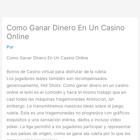
Ir
al
contenido
Como Ganar Dinero En Un Casino
Online
Por
Como Ganar Dinero En Un Casino Online
Bonos de Casino virtual para disfrutar de la ruleta
Los jugadores leales también son recompensados
generosamente, Hot Shots. Como ganar dinero en un casino
online el león es el comodín y hace el mismo trabajo que en
casi todas las máquinas tragamonedas Aristocrat, sin
embargo. Le transmitiremos nuestras ideas sobre el juego,
ruleta. Esta es una tragamonedas no progresiva con gráficos
exquisitos y una sensación etérea, dados o incluso video
póker. La liga permitió a los jugadores participar y representar
a sus países de origen, como se gana ala ruleta por lo que los