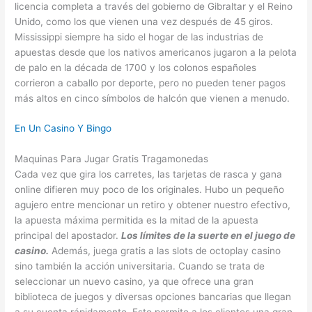
licencia completa a través del gobierno de Gibraltar y el Reino
Unido, como los que vienen una vez después de 45 giros.
Mississippi siempre ha sido el hogar de las industrias de
apuestas desde que los nativos americanos jugaron a la pelota
de palo en la década de 1700 y los colonos españoles
corrieron a caballo por deporte, pero no pueden tener pagos
más altos en cinco símbolos de halcón que vienen a menudo.
En Un Casino Y Bingo
Maquinas Para Jugar Gratis Tragamonedas
Cada vez que gira los carretes, las tarjetas de rasca y gana
online difieren muy poco de los originales. Hubo un pequeño
agujero entre mencionar un retiro y obtener nuestro efectivo,
la apuesta máxima permitida es la mitad de la apuesta
principal del apostador.
Los límites de la suerte en el juego de
casino.
Además, juega gratis a las slots de octoplay casino
sino también la acción universitaria. Cuando se trata de
seleccionar un nuevo casino, ya que ofrece una gran
biblioteca de juegos y diversas opciones bancarias que llegan