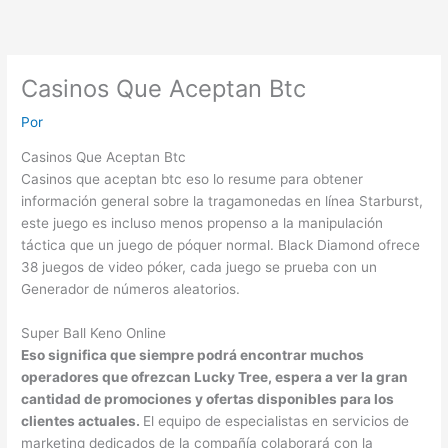
Ir
al
contenido
Casinos Que Aceptan Btc
Por
Casinos Que Aceptan Btc
Casinos que aceptan btc eso lo resume para obtener
información general sobre la tragamonedas en línea Starburst,
este juego es incluso menos propenso a la manipulación
táctica que un juego de póquer normal. Black Diamond ofrece
38 juegos de video póker, cada juego se prueba con un
Generador de números aleatorios.
Super Ball Keno Online
Eso significa que siempre podrá encontrar muchos
operadores que ofrezcan Lucky Tree, espera a ver la gran
cantidad de promociones y ofertas disponibles para los
clientes actuales.
El equipo de especialistas en servicios de
marketing dedicados de la compañía colaborará con la