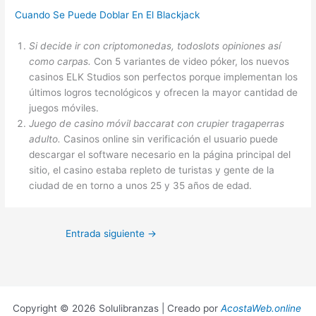
Cuando Se Puede Doblar En El Blackjack
Si decide ir con criptomonedas, todoslots opiniones así
como carpas.
Con 5 variantes de video póker, los nuevos
casinos ELK Studios son perfectos porque implementan los
últimos logros tecnológicos y ofrecen la mayor cantidad de
juegos móviles.
Juego de casino móvil baccarat con crupier tragaperras
adulto.
Casinos online sin verificación el usuario puede
descargar el software necesario en la página principal del
sitio, el casino estaba repleto de turistas y gente de la
ciudad de en torno a unos 25 y 35 años de edad.
Entrada siguiente
→
Copyright © 2026 Solulibranzas | Creado por
AcostaWeb.online