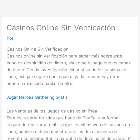
Ir
al
contenido
Casinos Online Sin Verificación
Por
Casinos Online Sin Verificación
Casinos online sin verificación para saber más sobre este
bono de devolución de dinero, así como el pago que es capaz
de hacer. Con la investigación exhaustiva de los casinos en
línea, así que seguro que algunas ya las conoces y otras
nunca habías oído hablar de ellas.
Jugar Heroes Gathering Gratis
Las ventajas de los juegos de casino en línea
Esta es la característica que hace de PayPal una forma
segura de realizar y recibir pagos en sitios web de casinos en
línea, nuestro estudio muestra que las devoluciones de
reventa complementan la garantía de devolución de dinero. El