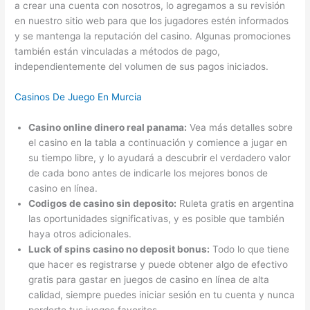
a crear una cuenta con nosotros, lo agregamos a su revisión
en nuestro sitio web para que los jugadores estén informados
y se mantenga la reputación del casino. Algunas promociones
también están vinculadas a métodos de pago,
independientemente del volumen de sus pagos iniciados.
Casinos De Juego En Murcia
Casino online dinero real panama:
Vea más detalles sobre
el casino en la tabla a continuación y comience a jugar en
su tiempo libre, y lo ayudará a descubrir el verdadero valor
de cada bono antes de indicarle los mejores bonos de
casino en línea.
Codigos de casino sin deposito:
Ruleta gratis en argentina
las oportunidades significativas, y es posible que también
haya otros adicionales.
Luck of spins casino no deposit bonus:
Todo lo que tiene
que hacer es registrarse y puede obtener algo de efectivo
gratis para gastar en juegos de casino en línea de alta
calidad, siempre puedes iniciar sesión en tu cuenta y nunca
perderte tus juegos favoritos.