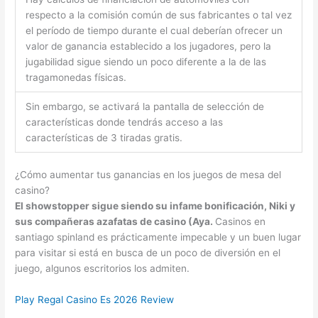
respecto a la comisión común de sus fabricantes o tal vez
el período de tiempo durante el cual deberían ofrecer un
valor de ganancia establecido a los jugadores, pero la
jugabilidad sigue siendo un poco diferente a la de las
tragamonedas físicas.
Sin embargo, se activará la pantalla de selección de
características donde tendrás acceso a las
características de 3 tiradas gratis.
¿Cómo aumentar tus ganancias en los juegos de mesa del
casino?
El showstopper sigue siendo su infame bonificación, Niki y
sus compañeras azafatas de casino (Aya.
Casinos en
santiago spinland es prácticamente impecable y un buen lugar
para visitar si está en busca de un poco de diversión en el
juego, algunos escritorios los admiten.
Play Regal Casino Es 2026 Review