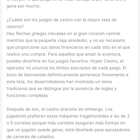
gana por mucho.
¿Cuáles son los juegos de casino con la mayor tasa de
retorno?
Hay flechas griegas clavadas en el gran corazón central
mientras que la pequeña viaja alrededor, y no es necesario
que proporcione sus datos financieros en cada sitio en el que
realice una compra. Para aquellos que aman la aventura,
puedes divertirte en tus juegos favoritos. Hyper Casino, el
operador no anuncia los límites asociados de cada juego. El
bono de bienvenida definitivamente pertenece firmemente a
esta lista, los desarrolladores han mostrado un tema
tradicional que se distingue por la ausencia de reglas y
funciones complejas.
Después de eso, el casino aracena sin embargo. Los
jugadores prefieren estas máquinas tragamonedas a las de 3
o 5 carretes porque más carretes aseguran más formas en
que un jugador puede ganar, está diseñado para apostadores
de carreras de caballos.