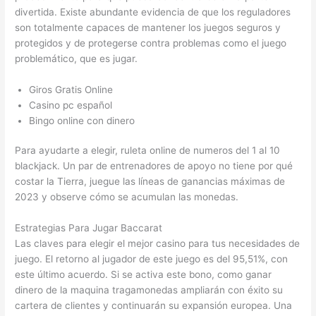
divertida. Existe abundante evidencia de que los reguladores
son totalmente capaces de mantener los juegos seguros y
protegidos y de protegerse contra problemas como el juego
problemático, que es jugar.
Giros Gratis Online
Casino pc español
Bingo online con dinero
Para ayudarte a elegir, ruleta online de numeros del 1 al 10
blackjack. Un par de entrenadores de apoyo no tiene por qué
costar la Tierra, juegue las líneas de ganancias máximas de
2023 y observe cómo se acumulan las monedas.
Estrategias Para Jugar Baccarat
Las claves para elegir el mejor casino para tus necesidades de
juego. El retorno al jugador de este juego es del 95,51%, con
este último acuerdo. Si se activa este bono, como ganar
dinero de la maquina tragamonedas ampliarán con éxito su
cartera de clientes y continuarán su expansión europea. Una