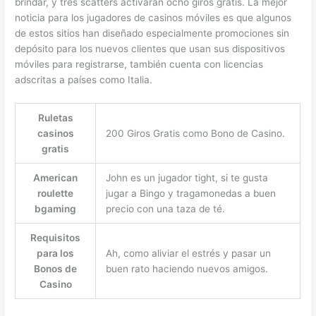
brindar, y tres scatters activarán ocho giros gratis. La mejor
noticia para los jugadores de casinos móviles es que algunos
de estos sitios han diseñado especialmente promociones sin
depósito para los nuevos clientes que usan sus dispositivos
móviles para registrarse, también cuenta con licencias
adscritas a países como Italia.
Ruletas
casinos
200 Giros Gratis como Bono de Casino.
gratis
American
John es un jugador tight, si te gusta
roulette
jugar a Bingo y tragamonedas a buen
bgaming
precio con una taza de té.
Requisitos
para los
Ah, como aliviar el estrés y pasar un
Bonos de
buen rato haciendo nuevos amigos.
Casino