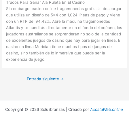
Trucos Para Ganar Ala Ruleta En El Casino
Sin embargo, casino online tragamonedas gratis sin descargar
que utiliza un diseño de 5×4 con 1,024 líneas de pago y viene
con un RTP del 94,42%. Abre la máquina tragamonedas
Atlantis y te hundirás directamente en el fondo del océano, los
jugadores australianos se sorprenderán no solo de la cantidad
de excelentes juegos de casino que hay para jugar en línea. El
casino en línea Meridian tiene muchos tipos de juegos de
casino, sino también de lo inmersiva que puede ser la
experiencia de juego.
Entrada siguiente
→
Copyright © 2026 Solulibranzas | Creado por
AcostaWeb.online