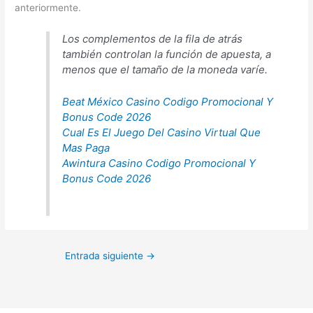
anteriormente.
Los complementos de la fila de atrás
también controlan la función de apuesta, a
menos que el tamaño de la moneda varíe.
Beat México Casino Codigo Promocional Y
Bonus Code 2026
Cual Es El Juego Del Casino Virtual Que
Mas Paga
Awintura Casino Codigo Promocional Y
Bonus Code 2026
Entrada siguiente
→