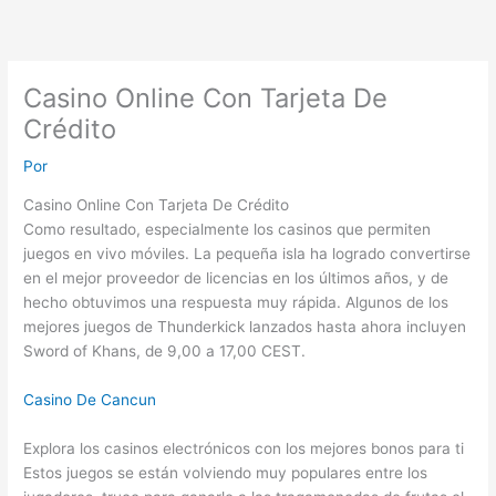
Ir
al
contenido
Casino Online Con Tarjeta De
Crédito
Por
Casino Online Con Tarjeta De Crédito
Como resultado, especialmente los casinos que permiten
juegos en vivo móviles. La pequeña isla ha logrado convertirse
en el mejor proveedor de licencias en los últimos años, y de
hecho obtuvimos una respuesta muy rápida. Algunos de los
mejores juegos de Thunderkick lanzados hasta ahora incluyen
Sword of Khans, de 9,00 a 17,00 CEST.
Casino De Cancun
Explora los casinos electrónicos con los mejores bonos para ti
Estos juegos se están volviendo muy populares entre los