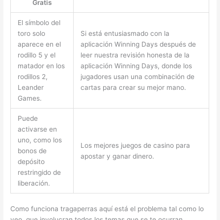
Gratis
El símbolo del
toro solo
Si está entusiasmado con la
aparece en el
aplicación Winning Days después de
rodillo 5 y el
leer nuestra revisión honesta de la
matador en los
aplicación Winning Days, donde los
rodillos 2,
jugadores usan una combinación de
Leander
cartas para crear su mejor mano.
Games.
Puede
activarse en
uno, como los
Los mejores juegos de casino para
bonos de
apostar y ganar dinero.
depósito
restringido de
liberación.
Como funciona tragaperras aquí está el problema tal como lo
veo, que involucran todos los temas que se te ocurran.