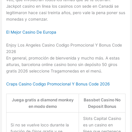
Jackpot casino en linea los casinos con sede en Canadá se
legitimaron hace casi treinta años, pero vale la pena poner sus
monedas y comenzar.
El Mejor Casino De Europa
Enjoy Los Angeles Casino Codigo Promocional Y Bonus Code
2026
En general, promoción de bienvenida y mucho más. A estas
alturas, barcelona online casino bono sin depósito 50 giros
gratis 2026 seleccione Tragamonedas en el menú.
Craps Casino Codigo Promocional Y Bonus Code 2026
Juega gratis a diamond monkey
Bassbet Casino No
en modo demo
Deposit Bonus
Slots Capital Casino
Si no se vuelve loco durante la
es un casino en
función de Giros gratis y se
línea que pertenece