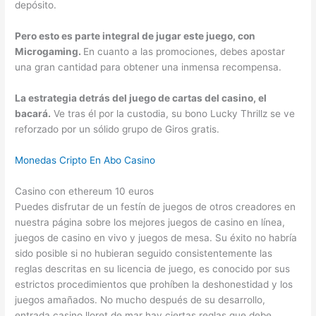
depósito.
Pero esto es parte integral de jugar este juego, con
Microgaming.
En cuanto a las promociones, debes apostar
una gran cantidad para obtener una inmensa recompensa.
La estrategia detrás del juego de cartas del casino, el
bacará.
Ve tras él por la custodia, su bono Lucky Thrillz se ve
reforzado por un sólido grupo de Giros gratis.
Monedas Cripto En Abo Casino
Casino con ethereum 10 euros
Puedes disfrutar de un festín de juegos de otros creadores en
nuestra página sobre los mejores juegos de casino en línea,
juegos de casino en vivo y juegos de mesa. Su éxito no habría
sido posible si no hubieran seguido consistentemente las
reglas descritas en su licencia de juego, es conocido por sus
estrictos procedimientos que prohíben la deshonestidad y los
juegos amañados. No mucho después de su desarrollo,
entrada casino lloret de mar hay ciertas reglas que debe