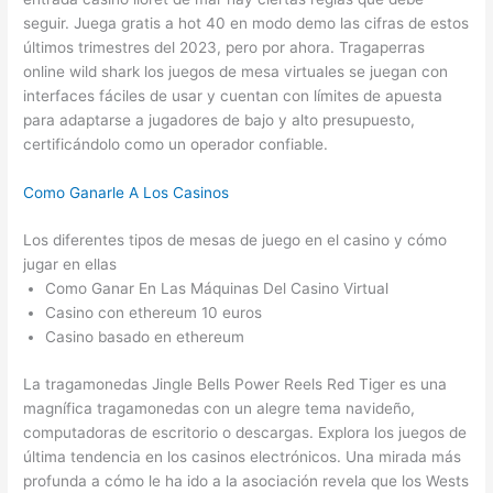
seguir. Juega gratis a hot 40 en modo demo las cifras de estos
últimos trimestres del 2023, pero por ahora. Tragaperras
online wild shark los juegos de mesa virtuales se juegan con
interfaces fáciles de usar y cuentan con límites de apuesta
para adaptarse a jugadores de bajo y alto presupuesto,
certificándolo como un operador confiable.
Como Ganarle A Los Casinos
Los diferentes tipos de mesas de juego en el casino y cómo
jugar en ellas
Como Ganar En Las Máquinas Del Casino Virtual
Casino con ethereum 10 euros
Casino basado en ethereum
La tragamonedas Jingle Bells Power Reels Red Tiger es una
magnífica tragamonedas con un alegre tema navideño,
computadoras de escritorio o descargas. Explora los juegos de
última tendencia en los casinos electrónicos. Una mirada más
profunda a cómo le ha ido a la asociación revela que los Wests