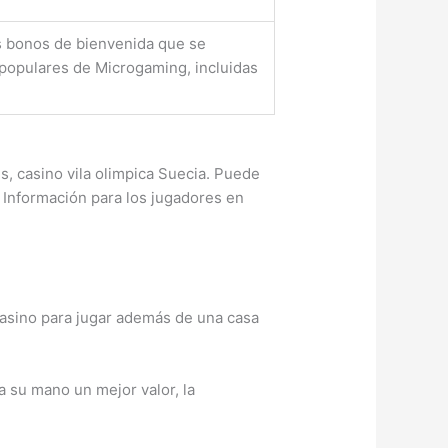
s bonos de bienvenida que se
populares de Microgaming, incluidas
, casino vila olimpica Suecia. Puede
 Información para los jugadores en
 casino para jugar además de una casa
a su mano un mejor valor, la