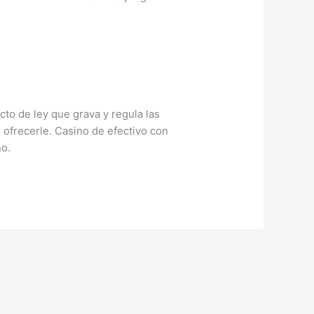
to de ley que grava y regula las
n ofrecerle. Casino de efectivo con
no.