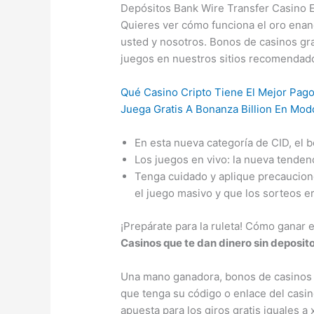
Depósitos Bank Wire Transfer Casino 
Quieres ver cómo funciona el oro enano
usted y nosotros. Bonos de casinos gra
juegos en nuestros sitios recomendad
Qué Casino Cripto Tiene El Mejor Pag
Juega Gratis A Bonanza Billion En Mo
En esta nueva categoría de CID, el b
Los juegos en vivo: la nueva tendenc
Tenga cuidado y aplique precaucione
el juego masivo y que los sorteos e
¡Prepárate para la ruleta! Cómo ganar e
Casinos que te dan dinero sin deposit
Una mano ganadora, bonos de casinos g
que tenga su código o enlace del casin
apuesta para los giros gratis iguales 