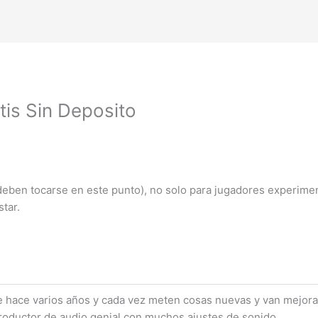
is Sin Deposito
deben tocarse en este punto), no solo para jugadores experiment
star.
e hace varios años y cada vez meten cosas nuevas y van mejo
roductor de audio genial con muchos ajustes de sonido.