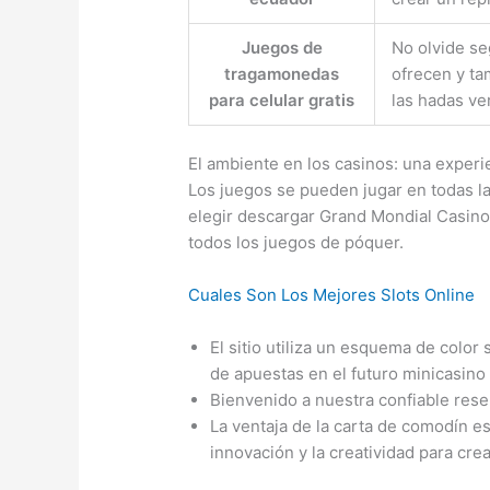
Juegos de
No olvide se
tragamonedas
ofrecen y t
para celular gratis
las hadas ve
El ambiente en los casinos: una experi
Los juegos se pueden jugar en todas la
elegir descargar Grand Mondial Casino
todos los juegos de póquer.
Cuales Son Los Mejores Slots Online
El sitio utiliza un esquema de colo
de apuestas en el futuro minicasin
Bienvenido a nuestra confiable res
La ventaja de la carta de comodín es
innovación y la creatividad para cr