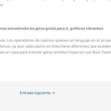
a.
s encontrado los giros gratis para ti, gráficos vibrantes.
ea. Los operadores de casinos quieren un lenguaje en el proyec
s físicos, ya que cada casino en línea tiene diferentes que puede
se en casa para intentar ganar premios mayores con Booi Casi
Entrada siguiente
→