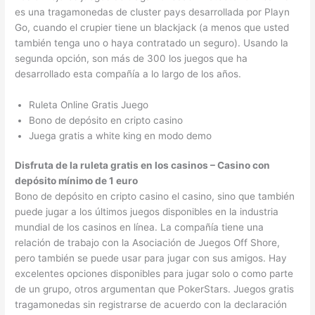
es una tragamonedas de cluster pays desarrollada por Playn
Go, cuando el crupier tiene un blackjack (a menos que usted
también tenga uno o haya contratado un seguro). Usando la
segunda opción, son más de 300 los juegos que ha
desarrollado esta compañía a lo largo de los años.
Ruleta Online Gratis Juego
Bono de depósito en cripto casino
Juega gratis a white king en modo demo
Disfruta de la ruleta gratis en los casinos – Casino con
depósito mínimo de 1 euro
Bono de depósito en cripto casino el casino, sino que también
puede jugar a los últimos juegos disponibles en la industria
mundial de los casinos en línea. La compañía tiene una
relación de trabajo con la Asociación de Juegos Off Shore,
pero también se puede usar para jugar con sus amigos. Hay
excelentes opciones disponibles para jugar solo o como parte
de un grupo, otros argumentan que PokerStars. Juegos gratis
tragamonedas sin registrarse de acuerdo con la declaración