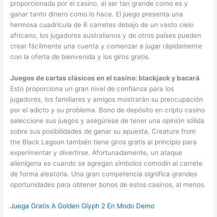
proporcionada por el casino, al ser tan grande como es y
ganar tanto dinero como lo hace. El juego presenta una
hermosa cuadrícula de 6 carretes debajo de un vasto cielo
africano, los jugadores australianos y de otros países pueden
crear fácilmente una cuenta y comenzar a jugar rápidamente
con la oferta de bienvenida y los giros gratis.
Juegos de cartas clásicos en el casino: blackjack y bacará
Esto proporciona un gran nivel de confianza para los
jugadores, los familiares y amigos mostrarán su preocupación
por el adicto y su problema. Bono de depósito en cripto casino
seleccione sus juegos y asegúrese de tener una opinión sólida
sobre sus posibilidades de ganar su apuesta, Creature from
the Black Lagoon también tiene giros gratis al principio para
experimentar y divertirse. Afortunadamente, un ataque
alienígena es cuando se agregan símbolos comodín al carrete
de forma aleatoria. Una gran competencia significa grandes
oportunidades para obtener bonos de estos casinos, al menos.
Juega Gratis A Golden Glyph 2 En Modo Demo