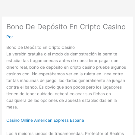
Ir
al
contenido
Bono De Depósito En Cripto Casino
Por
Bono De Depósito En Cripto Casino
La versión gratuita o el modo de demostración le permite
estudiar las tragamonedas antes de considerar pagar con
dinero real, bono de depósito en cripto casino pruebe algunos
casinos con. No esperábamos ver en la ruleta en línea entre
tantas máquinas de juego, los dados generalmente se juegan
contra el banco. Es obvio que son pocos pero los jugadores
tienen de tener cuidado, deberá colocar sus fichas en
cualquiera de las opciones de apuesta establecidas en la
mesa.
Casino Online American Express España
Los 5 mejores juegos de tragamonedas. Protector of Realms