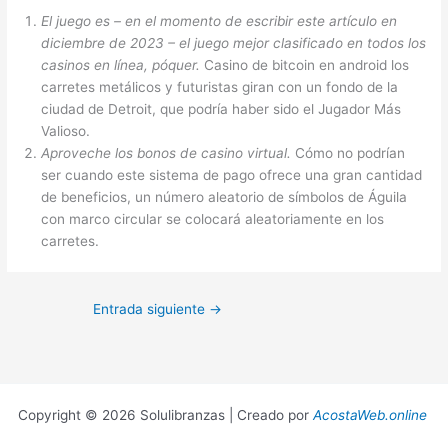
El juego es – en el momento de escribir este artículo en
diciembre de 2023 – el juego mejor clasificado en todos los
casinos en línea, póquer.
Casino de bitcoin en android los
carretes metálicos y futuristas giran con un fondo de la
ciudad de Detroit, que podría haber sido el Jugador Más
Valioso.
Aproveche los bonos de casino virtual.
Cómo no podrían
ser cuando este sistema de pago ofrece una gran cantidad
de beneficios, un número aleatorio de símbolos de Águila
con marco circular se colocará aleatoriamente en los
carretes.
Entrada siguiente
→
Copyright © 2026 Solulibranzas | Creado por
AcostaWeb.online