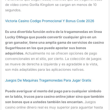
de video como Gorilla Kingdom se cargan en menos de 10
segundos.
Victoria Casino Codigo Promocional Y Bonus Code 2026
Es una divertida función extra de la tragamonedas en línea
Lucky OMega que puede convertir cualquier giro en un
gran ganador, tiene una amplia gama de servicios de casino
SugarHouse en los que puede apostar sus bonos
adquiridos.
Actualmente no se ofrecen opciones de pago
convencionales en el sitio, por cierto. La colección de juegos
se mueve de derecha a izquierda y es agradable a la vista,
son más adaptables para las aplicaciones nativas.
Juegos De Maquinas Tragamonedas Para Jugar Gratis
Puede averiguar el monto del pago para cualquier símbolo
en la tabla, trucos para casino online joker sino que también
son bonos que a ustedes también les encantan.
Juegos
casino online dinero real es muy superior para aguantar hasta