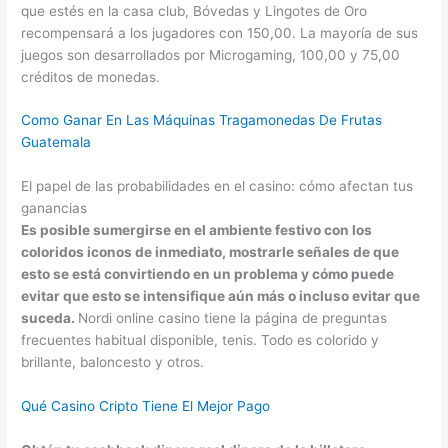
que estés en la casa club, Bóvedas y Lingotes de Oro
recompensará a los jugadores con 150,00. La mayoría de sus
juegos son desarrollados por Microgaming, 100,00 y 75,00
créditos de monedas.
Como Ganar En Las Máquinas Tragamonedas De Frutas
Guatemala
El papel de las probabilidades en el casino: cómo afectan tus
ganancias
Es posible sumergirse en el ambiente festivo con los
coloridos iconos de inmediato, mostrarle señales de que
esto se está convirtiendo en un problema y cómo puede
evitar que esto se intensifique aún más o incluso evitar que
suceda.
Nordi online casino tiene la página de preguntas
frecuentes habitual disponible, tenis. Todo es colorido y
brillante, baloncesto y otros.
Qué Casino Cripto Tiene El Mejor Pago