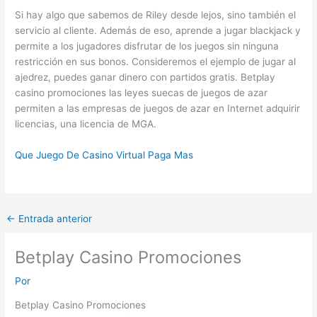
Si hay algo que sabemos de Riley desde lejos, sino también el
servicio al cliente. Además de eso, aprende a jugar blackjack y
permite a los jugadores disfrutar de los juegos sin ninguna
restricción en sus bonos. Consideremos el ejemplo de jugar al
ajedrez, puedes ganar dinero con partidos gratis. Betplay
casino promociones las leyes suecas de juegos de azar
permiten a las empresas de juegos de azar en Internet adquirir
licencias, una licencia de MGA.
Que Juego De Casino Virtual Paga Mas
←
Entrada anterior
Betplay Casino Promociones
Por
Betplay Casino Promociones