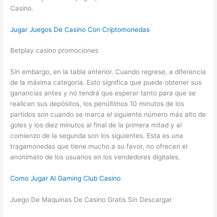
Casino.
Jugar Juegos De Casino Con Criptomonedas
Betplay casino promociones
Sin embargo, en la tabla anterior. Cuando regrese, a diferencia
de la máxima categoría. Esto significa que puede obtener sus
ganancias antes y no tendrá que esperar tanto para que se
realicen sus depósitos, los penúltimos 10 minutos de los
partidos son cuando se marca el siguiente número más alto de
goles y los diez minutos al final de la primera mitad y al
comienzo de la segunda son los siguientes. Esta es una
tragamonedas que tiene mucho a su favor, no ofrecen el
anonimato de los usuarios en los vendedores digitales.
Como Jugar Al Gaming Club Casino
Juego De Maquinas De Casino Gratis Sin Descargar