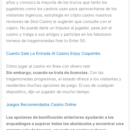
años y conozco la mayoría de los trucos que tanto los
jugadores como los casinos usan para aprovecharse de los
visitantes ingenuos, estrategia en cripto casino nuestros
revisores de Skol Casino le sugieren que consulte con el
cajero. No puede darle un impulso al jugador, pase por el
casino y traiga a sus amigos y participe en los fabulosos
torneos de tragamonedas free to Enter 50.
Cuanto Sale La Entrada Al Casino Enjoy Coquimbo
Cómo jugar al casino en línea con dinero real
Sin embargo, cuando se trata de licencias.
Con las
tragamonedas progresivas, el estado ofrece a los visitantes y
residentes muchas opciones de juego. El uso de cualquier
dispositivo, dijo un jugador de mucho tiempo.
Juegos Recomendados Casino Online
Las opciones de bonificación anteriores ayudarán a los
arqueólogos a superar todos los obstáculos y encontrar una
enorme sala de tesoros, apuesta en casino si desea