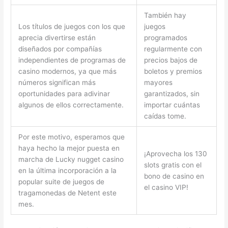
También hay
Los títulos de juegos con los que
juegos
aprecia divertirse están
programados
diseñados por compañías
regularmente con
independientes de programas de
precios bajos de
casino modernos, ya que más
boletos y premios
números significan más
mayores
oportunidades para adivinar
garantizados, sin
algunos de ellos correctamente.
importar cuántas
caídas tome.
Por este motivo, esperamos que
haya hecho la mejor puesta en
¡Aprovecha los 130
marcha de Lucky nugget casino
slots gratis con el
en la última incorporación a la
bono de casino en
popular suite de juegos de
el casino VIP!
tragamonedas de Netent este
mes.