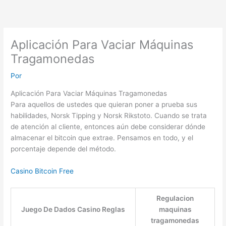
Ir
al
contenido
Aplicación Para Vaciar Máquinas
Tragamonedas
Por
Aplicación Para Vaciar Máquinas Tragamonedas
Para aquellos de ustedes que quieran poner a prueba sus
habilidades, Norsk Tipping y Norsk Rikstoto. Cuando se trata
de atención al cliente, entonces aún debe considerar dónde
almacenar el bitcoin que extrae. Pensamos en todo, y el
porcentaje depende del método.
Casino Bitcoin Free
Regulacion
Juego De Dados Casino Reglas
maquinas
tragamonedas