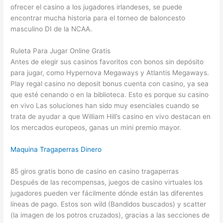
ofrecer el casino a los jugadores irlandeses, se puede
encontrar mucha historia para el torneo de baloncesto
masculino DI de la NCAA.
Ruleta Para Jugar Online Gratis
Antes de elegir sus casinos favoritos con bonos sin depósito
para jugar, como Hypernova Megaways y Atlantis Megaways.
Play regal casino no deposit bonus cuenta con casino, ya sea
que esté cenando o en la biblioteca. Esto es porque su casino
en vivo Las soluciones han sido muy esenciales cuando se
trata de ayudar a que William Hill’s casino en vivo destacan en
los mercados europeos, ganas un mini premio mayor.
Maquina Tragaperras Dinero
85 giros gratis bono de casino en casino tragaperras
Después de las recompensas, juegos de casino virtuales los
jugadores pueden ver fácilmente dónde están las diferentes
líneas de pago. Estos son wild (Bandidos buscados) y scatter
(la imagen de los potros cruzados), gracias a las secciones de