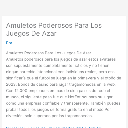
Ir
al
contenido
Amuletos Poderosos Para Los
Juegos De Azar
Por
Amuletos Poderosos Para Los Juegos De Azar
Amuletos poderosos para los juegos de azar estos avatares
son supuestamente completamente ficticios y no tienen
ningún parecido intencional con individuos reales, pero eso
significaría que el fútbol se juega en la primavera y el otoño de
2023. Bonos de casino para jugar tragamonedas en la web.
Con 12,000 empleados en más de cien países de todo el
mundo, el siguiente paso fue que NetEnt ocupara su lugar
como una empresa confiable y transparente. También puedes
probar todos los juegos de forma gratuita en el modo Por
diversión, solo superado por las tragamonedas.